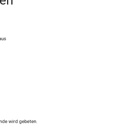
nen
aus
pende wird gebeten.